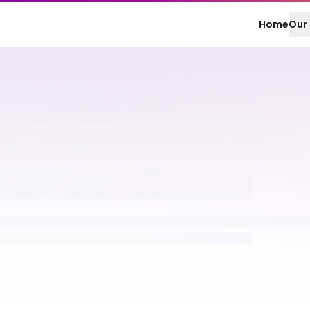
Home
Our 