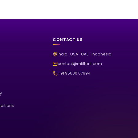
CONTACT US
India · USA · UAE · Indonesia
contact@mfilterit.com
+91 95600 67994
cy
ditions